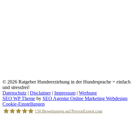
© 2026
Ratgeber Hundeerziehung in der Hundesprache = einfach
und stressfrei!
Datenschutz
|
Disclaimer
|
Impressum
|
Werbung
SEO WP Theme
by
SEO Agentur Online Marketing Webdesign
Nach
Cookie-Einstellungen
oben
150
Bewertungen auf ProvenExpert.com
scrollen
Holger Korsten