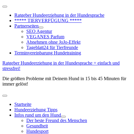
Zum
Above
Inhalt
Header
Ratgeber Hundeerziehung in der Hundesprache
springen
***** TIERVERFÜGUNG *****
Partnerseiten
SEO Agentur
VEGANES Parfum
Abnehmen ohne JoJo-Effekt
Tageblatt24 für Tierfreunde
Terminvereinbarung Hundetraining
Ratgeber Hundeerziehung in der Hundesprache = einfach und
stressfrei!
Die größten Probleme mit Deinem Hund in 15 bis 45 Minuten für
immer gelöst!
Hauptmenü
Startseite
Hundeerziehung Tipps
Infos rund um den Hund
Der beste Freund des Menschen
Gesundheit
Hundesport