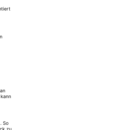
tiert
en
 an
o kann
. So
ück zu