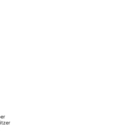
ber
itzer
t