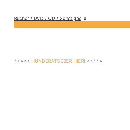
Bücher / DVD / CD / Sonstiges
⭐⭐⭐⭐⭐
HUNDERATGEBER HIER!
⭐⭐⭐⭐⭐