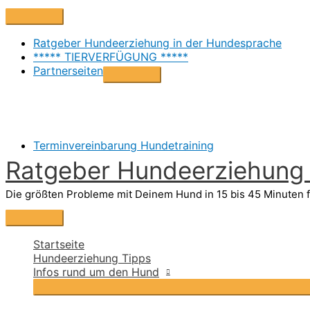
Zum
Above
Inhalt
Header
springen
Ratgeber Hundeerziehung in der Hundesprache
***** TIERVERFÜGUNG *****
Partnerseiten
Terminvereinbarung Hundetraining
Ratgeber Hundeerziehung i
Die größten Probleme mit Deinem Hund in 15 bis 45 Minuten f
Hauptmenü
Startseite
Hundeerziehung Tipps
Infos rund um den Hund