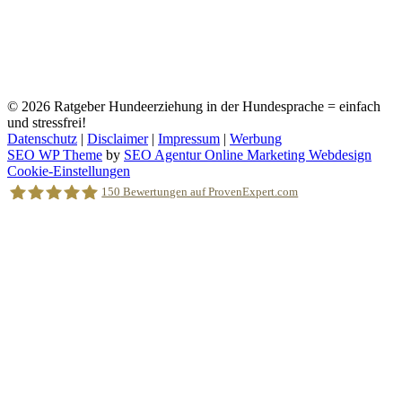
© 2026
Ratgeber Hundeerziehung in der Hundesprache = einfach
und stressfrei!
Datenschutz
|
Disclaimer
|
Impressum
|
Werbung
SEO WP Theme
by
SEO Agentur Online Marketing Webdesign
Nach
Cookie-Einstellungen
oben
150
Bewertungen auf ProvenExpert.com
scrollen
Holger Korsten