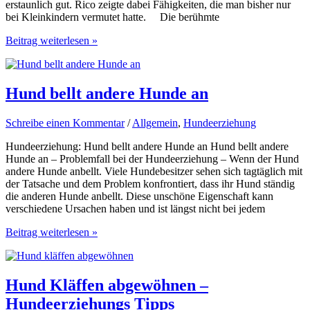
erstaunlich gut. Rico zeigte dabei Fähigkeiten, die man bisher nur
bei Kleinkindern vermutet hatte. Die berühmte
Hundetraining:
Beitrag weiterlesen »
Hund
Rico
erkennt
200
Hund bellt andere Hunde an
unterschiedliche
Gegenstände
Schreibe einen Kommentar
/
Allgemein
,
Hundeerziehung
Hundeerziehung: Hund bellt andere Hunde an Hund bellt andere
Hunde an – Problemfall bei der Hundeerziehung – Wenn der Hund
andere Hunde anbellt. Viele Hundebesitzer sehen sich tagtäglich mit
der Tatsache und dem Problem konfrontiert, dass ihr Hund ständig
die anderen Hunde anbellt. Diese unschöne Eigenschaft kann
verschiedene Ursachen haben und ist längst nicht bei jedem
Hund
Beitrag weiterlesen »
bellt
andere
Hunde
an
Hund Kläffen abgewöhnen –
Hundeerziehungs Tipps