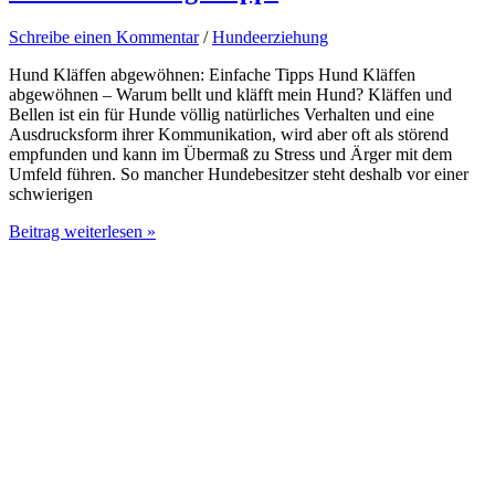
Schreibe einen Kommentar
/
Hundeerziehung
Hund Kläffen abgewöhnen: Einfache Tipps Hund Kläffen
abgewöhnen – Warum bellt und kläfft mein Hund? Kläffen und
Bellen ist ein für Hunde völlig natürliches Verhalten und eine
Ausdrucksform ihrer Kommunikation, wird aber oft als störend
empfunden und kann im Übermaß zu Stress und Ärger mit dem
Umfeld führen. So mancher Hundebesitzer steht deshalb vor einer
schwierigen
Hund
Beitrag weiterlesen »
Kläffen
abgewöhnen
–
Hundeerziehungs
Tipps