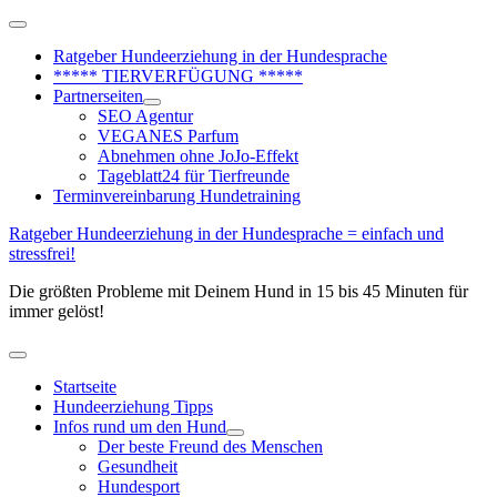
Zum
Above
Inhalt
Header
Ratgeber Hundeerziehung in der Hundesprache
springen
***** TIERVERFÜGUNG *****
Partnerseiten
SEO Agentur
VEGANES Parfum
Abnehmen ohne JoJo-Effekt
Tageblatt24 für Tierfreunde
Terminvereinbarung Hundetraining
Ratgeber Hundeerziehung in der Hundesprache = einfach und
stressfrei!
Die größten Probleme mit Deinem Hund in 15 bis 45 Minuten für
immer gelöst!
Hauptmenü
Startseite
Hundeerziehung Tipps
Infos rund um den Hund
Der beste Freund des Menschen
Gesundheit
Hundesport