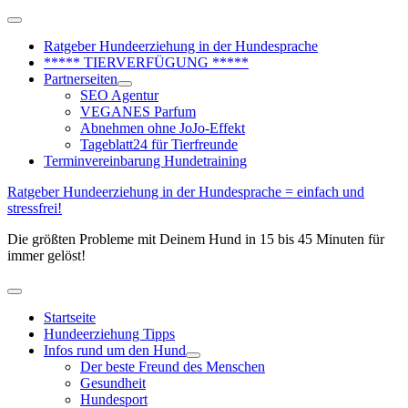
Zum
Above
Inhalt
Header
Ratgeber Hundeerziehung in der Hundesprache
springen
***** TIERVERFÜGUNG *****
Partnerseiten
SEO Agentur
VEGANES Parfum
Abnehmen ohne JoJo-Effekt
Tageblatt24 für Tierfreunde
Terminvereinbarung Hundetraining
Ratgeber Hundeerziehung in der Hundesprache = einfach und
stressfrei!
Die größten Probleme mit Deinem Hund in 15 bis 45 Minuten für
immer gelöst!
Hauptmenü
Startseite
Hundeerziehung Tipps
Infos rund um den Hund
Der beste Freund des Menschen
Gesundheit
Hundesport