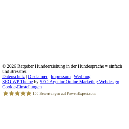
© 2026
Ratgeber Hundeerziehung in der Hundesprache = einfach
und stressfrei!
Datenschutz
|
Disclaimer
|
Impressum
|
Werbung
SEO WP Theme
by
SEO Agentur Online Marketing Webdesign
Nach
Cookie-Einstellungen
oben
150
Bewertungen auf ProvenExpert.com
scrollen
Holger Korsten