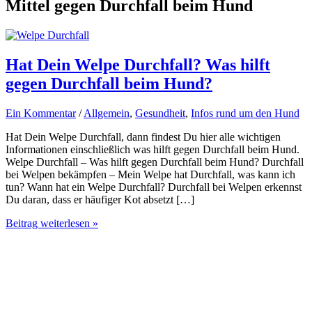
Mittel gegen Durchfall beim Hund
Hat Dein Welpe Durchfall? Was hilft
gegen Durchfall beim Hund?
Ein Kommentar
/
Allgemein
,
Gesundheit
,
Infos rund um den Hund
Hat Dein Welpe Durchfall, dann findest Du hier alle wichtigen
Informationen einschließlich was hilft gegen Durchfall beim Hund.
Welpe Durchfall – Was hilft gegen Durchfall beim Hund? Durchfall
bei Welpen bekämpfen – Mein Welpe hat Durchfall, was kann ich
tun? Wann hat ein Welpe Durchfall? Durchfall bei Welpen erkennst
Du daran, dass er häufiger Kot absetzt […]
Hat
Beitrag weiterlesen »
Dein
Welpe
Durchfall?
Was
hilft
gegen
Durchfall