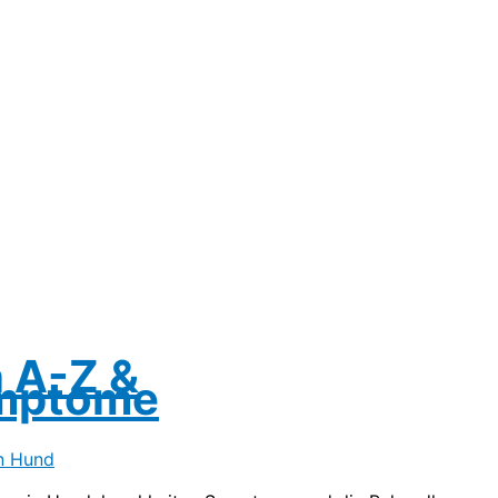
 A-Z &
ymptome
n Hund