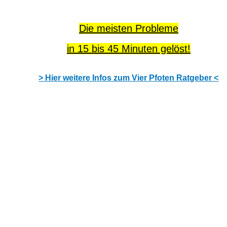
Die meisten Probleme
in 15 bis 45 Minuten gelöst!
> Hier weitere Infos zum Vier Pfoten Ratgeber <