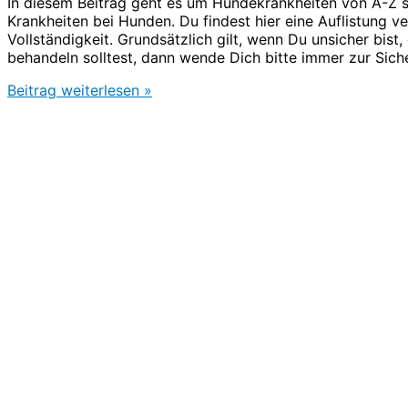
In diesem Beitrag geht es um Hundekrankheiten von A-Z
Krankheiten bei Hunden. Du findest hier eine Auflistung 
Vollständigkeit. Grundsätzlich gilt, wenn Du unsicher bis
behandeln solltest, dann wende Dich bitte immer zur Siche
Hundekrankheiten
Beitrag weiterlesen »
von
A-
Z
&
Hundekrankheiten
Symptome