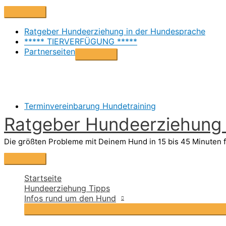
Zum
Above
Inhalt
Header
springen
Ratgeber Hundeerziehung in der Hundesprache
***** TIERVERFÜGUNG *****
Partnerseiten
Terminvereinbarung Hundetraining
Ratgeber Hundeerziehung i
Die größten Probleme mit Deinem Hund in 15 bis 45 Minuten f
Hauptmenü
Startseite
Hundeerziehung Tipps
Infos rund um den Hund