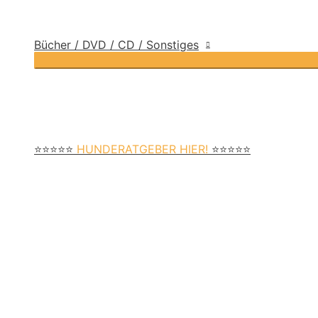
Bücher / DVD / CD / Sonstiges
⭐⭐⭐⭐⭐
HUNDERATGEBER HIER!
⭐⭐⭐⭐⭐