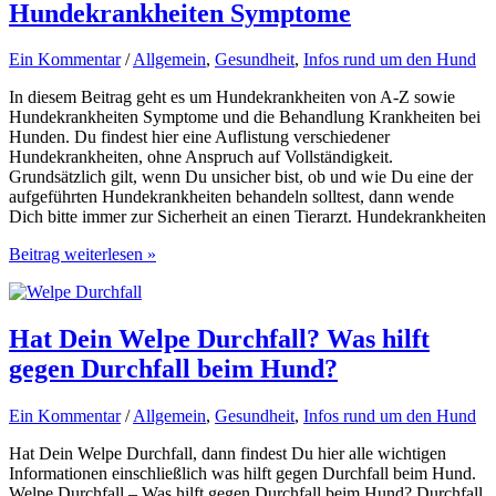
Hundekrankheiten Symptome
und
Menschen
Ein Kommentar
/
Allgemein
,
Gesundheit
,
Infos rund um den Hund
In diesem Beitrag geht es um Hundekrankheiten von A-Z sowie
Hundekrankheiten Symptome und die Behandlung Krankheiten bei
Hunden. Du findest hier eine Auflistung verschiedener
Hundekrankheiten, ohne Anspruch auf Vollständigkeit.
Grundsätzlich gilt, wenn Du unsicher bist, ob und wie Du eine der
aufgeführten Hundekrankheiten behandeln solltest, dann wende
Dich bitte immer zur Sicherheit an einen Tierarzt. Hundekrankheiten
Hundekrankheiten
Beitrag weiterlesen »
von
A-
Z
&
Hat Dein Welpe Durchfall? Was hilft
Hundekrankheiten
gegen Durchfall beim Hund?
Symptome
Ein Kommentar
/
Allgemein
,
Gesundheit
,
Infos rund um den Hund
Hat Dein Welpe Durchfall, dann findest Du hier alle wichtigen
Informationen einschließlich was hilft gegen Durchfall beim Hund.
Welpe Durchfall – Was hilft gegen Durchfall beim Hund? Durchfall