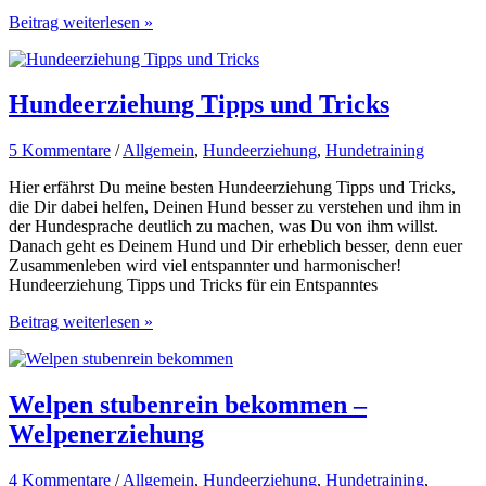
Intelligenzspielzeug
Beitrag weiterlesen »
Hund
Hundeerziehung Tipps und Tricks
5 Kommentare
/
Allgemein
,
Hundeerziehung
,
Hundetraining
Hier erfährst Du meine besten Hundeerziehung Tipps und Tricks,
die Dir dabei helfen, Deinen Hund besser zu verstehen und ihm in
der Hundesprache deutlich zu machen, was Du von ihm willst.
Danach geht es Deinem Hund und Dir erheblich besser, denn euer
Zusammenleben wird viel entspannter und harmonischer!
Hundeerziehung Tipps und Tricks für ein Entspanntes
Hundeerziehung
Beitrag weiterlesen »
Tipps
und
Tricks
Welpen stubenrein bekommen –
Welpenerziehung
4 Kommentare
/
Allgemein
,
Hundeerziehung
,
Hundetraining
,