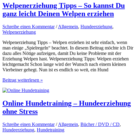
Hund
Welpenerziehung Tipps – So kannst Du
und
ganz leicht Deinen Welpen erziehen
wie
man
seinem
Schreibe einen Kommentar
/
Allgemein
,
Hundeerziehung
,
Hund
Welpenerziehung
Kühlung
verschafft
Welpenerziehung Tipps – Welpen erziehen ist sehr einfach, wenn
man einige „Spielregeln“ beachtet. In diesem Beitrag möchte ich Dir
dazu alles Nötige aufzeigen, damit Du keine Probleme mit der
Erziehung Welpen hast. Welpenerziehung Tipps: Welpen erziehen
leichtgemacht Schon lange wird der Wunsch nach einem kleinen
Vierbeiner gehegt. Nun ist es endlich so weit, ein Hund
Welpenerziehung
Beitrag weiterlesen »
Tipps
–
So
kannst
Online Hundetraining – Hundeerziehung
Du
ohne Stress
ganz
leicht
Deinen
Schreibe einen Kommentar
/
Allgemein
,
Bücher / DVD / CD
,
Welpen
Hundeerziehung
,
Hundetraining
erziehen