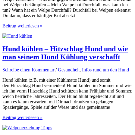
bei Welpen bekämpfen – Mein Welpe hat Durchfall, was kann ich
tun? Wann hat ein Welpe Durchfall? Durchfall bei Welpen erkennst
Du daran, dass er häufiger Kot absetzt
Hat
Beitrag weiterlesen »
Dein
Welpe
Durchfall?
Was
Hund kühlen – Hitzschlag Hund und wie
hilft
man seinem Hund Kühlung verschafft
gegen
Durchfall
beim
Schreibe einen Kommentar
/
Gesundheit
,
Infos rund um den Hund
Hund?
Hund kühlen (z.B. mit einer Kühlmatte Hund) und somit
den Hitzschlag Hund vermeiden! Hund kühlen im Sommer und wie
ich ihn vorm Hitzschlag Hund schützen kann Frühjahr und Sommer,
welch herrliche Jahreszeiten. Der Hund blüht regelrecht auf und
kann es kaum erwarten, mit Dir nach draußen zu gelangen.
Spaziergänge, Spiele auf der Wiese und das gemeinsame
Hund
Beitrag weiterlesen »
kühlen
–
Hitzschlag