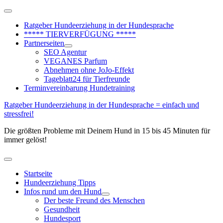
Zum
Above
Inhalt
Header
Ratgeber Hundeerziehung in der Hundesprache
springen
***** TIERVERFÜGUNG *****
Partnerseiten
SEO Agentur
VEGANES Parfum
Abnehmen ohne JoJo-Effekt
Tageblatt24 für Tierfreunde
Terminvereinbarung Hundetraining
Ratgeber Hundeerziehung in der Hundesprache = einfach und
stressfrei!
Die größten Probleme mit Deinem Hund in 15 bis 45 Minuten für
immer gelöst!
Hauptmenü
Startseite
Hundeerziehung Tipps
Infos rund um den Hund
Der beste Freund des Menschen
Gesundheit
Hundesport