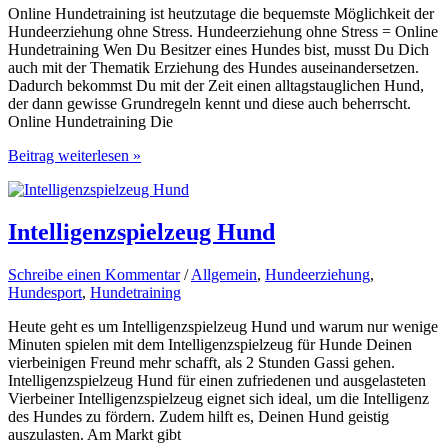
Online Hundetraining ist heutzutage die bequemste Möglichkeit der
Hundeerziehung ohne Stress. Hundeerziehung ohne Stress = Online
Hundetraining Wen Du Besitzer eines Hundes bist, musst Du Dich
auch mit der Thematik Erziehung des Hundes auseinandersetzen.
Dadurch bekommst Du mit der Zeit einen alltagstauglichen Hund,
der dann gewisse Grundregeln kennt und diese auch beherrscht.
Online Hundetraining Die
Online
Beitrag weiterlesen »
Hundetraining
–
Hundeerziehung
ohne
Intelligenzspielzeug Hund
Stress
Schreibe einen Kommentar
/
Allgemein
,
Hundeerziehung
,
Hundesport
,
Hundetraining
Heute geht es um Intelligenzspielzeug Hund und warum nur wenige
Minuten spielen mit dem Intelligenzspielzeug für Hunde Deinen
vierbeinigen Freund mehr schafft, als 2 Stunden Gassi gehen.
Intelligenzspielzeug Hund für einen zufriedenen und ausgelasteten
Vierbeiner Intelligenzspielzeug eignet sich ideal, um die Intelligenz
des Hundes zu fördern. Zudem hilft es, Deinen Hund geistig
auszulasten. Am Markt gibt