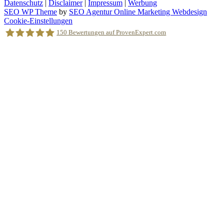
Datenschutz
|
Disclaimer
|
Impressum
|
Werbung
SEO WP Theme
by
SEO Agentur Online Marketing Webdesign
Nach
Cookie-Einstellungen
oben
150
Bewertungen auf ProvenExpert.com
scrollen
Holger Korsten