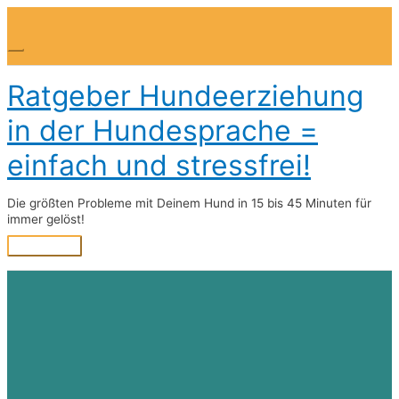
Zum
Inhalt
springen
Above
Header
Ratgeber Hundeerziehung
in der Hundesprache =
einfach und stressfrei!
Die größten Probleme mit Deinem Hund in 15 bis 45 Minuten für
immer gelöst!
Hauptmenü